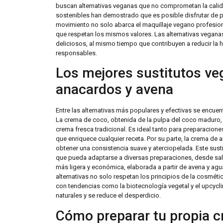
buscan alternativas veganas que no comprometan la calid
sostenibles han demostrado que es posible disfrutar de pr
movimiento no solo abarca el maquillaje vegano profesiona
que respetan los mismos valores. Las alternativas vegana
deliciosos, al mismo tiempo que contribuyen a reducir la
responsables.
Los mejores sustitutos ve
anacardos y avena
Entre las alternativas más populares y efectivas se encue
La crema de coco, obtenida de la pulpa del coco maduro, 
crema fresca tradicional. Es ideal tanto para preparacion
que enriquece cualquier receta. Por su parte, la crema d
obtener una consistencia suave y aterciopelada. Este sus
que pueda adaptarse a diversas preparaciones, desde sals
más ligera y económica, elaborada a partir de avena y agua
alternativas no solo respetan los principios de la cosméti
con tendencias como la biotecnología vegetal y el upcyc
naturales y se reduce el desperdicio.
Cómo preparar tu propia 