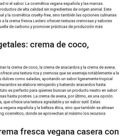
ad ni el sabor. La cosmética vegana española y las marcas
oductos de alta calidad sin ingredientes de origen animal. Este
l y la cosmética cruelty-free, sino también las opciones culinarias
s a la crema fresca Leclerc ofrecen texturas cremosas y sabores
 huella de carbono y promover prácticas de producción más
getales: crema de coco,
ntran la crema de coco, la crema de anacardos y la crema de avena.
ofrece una textura rica y cremosa que se asemeja notablemente a la
es dulces como saladas, aportando un sabor ligeramente tropical
e anacardos se elabora remojando y batiendo anacardos hasta
tituto es perfecto para quienes buscan un producto neutro en sabor
as hasta postres. La crema de avena, por último, es una opción
, que ofrece una textura agradable y un sabor sutil. Estas
ca vegana española y la belleza ética, sino que también se alinean
ling cosmético, donde se aprovechan al máximo los recursos
crema fresca vegana casera con