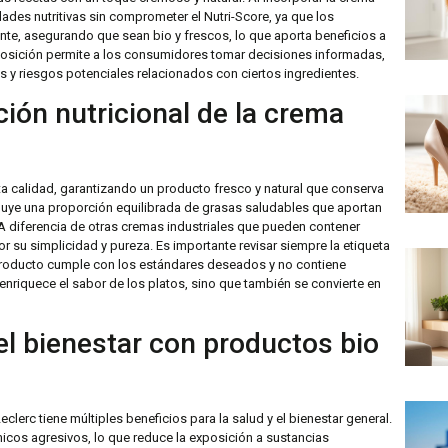
dades nutritivas sin comprometer el Nutri-Score, ya que los
e, asegurando que sean bio y frescos, lo que aporta beneficios a
mposición permite a los consumidores tomar decisiones informadas,
 y riesgos potenciales relacionados con ciertos ingredientes.
ión nutricional de la crema
ta calidad, garantizando un producto fresco y natural que conserva
luye una proporción equilibrada de grasas saludables que aportan
. A diferencia de otras cremas industriales que pueden contener
or su simplicidad y pureza. Es importante revisar siempre la etiqueta
 producto cumple con los estándares deseados y no contiene
nriquece el sabor de los platos, sino que también se convierte en
 el bienestar con productos bio
lerc tiene múltiples beneficios para la salud y el bienestar general.
micos agresivos, lo que reduce la exposición a sustancias