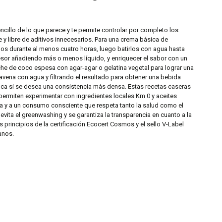
cillo de lo que parece y te permite controlar por completo los
 y libre de aditivos innecesarios. Para una crema básica de
os durante al menos cuatro horas, luego batirlos con agua hasta
esor añadiendo más o menos líquido, y enriquecer el sabor con un
che de coco espesa con agar-agar o gelatina vegetal para lograr una
avena con agua y filtrando el resultado para obtener una bebida
ca si se desea una consistencia más densa. Estas recetas caseras
ermiten experimentar con ingredientes locales Km 0 y aceites
na y a un consumo consciente que respeta tanto la salud como el
vita el greenwashing y se garantiza la transparencia en cuanto a la
 principios de la certificación Ecocert Cosmos y el sello V-Label
anos.