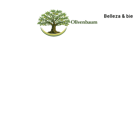
Belleza & bi
Olivenbaum – Na
salud y tradición
En Olivenbaum, adéntrate en el mundo del olivo y 
cultura y bienestar, descubre contenido inspirad
árbol excepcional.