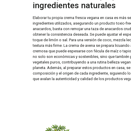
ingredientes naturales
Elaborar tu propia crema fresca vegana en casa es más sen
ingredientes utilizados, asegurando un producto toxic-free
anacardos, basta con remojar una taza de anacardos crud
obtener la consistencia deseada. Se puede ajustar el esp
toque de limón o sal. Para una versión de coco, mezcla le
textura más firme. La crema de avena se prepara licuando 
cremosa que puede espesarse con fécula de maíz o tapio
no solo son económicas y sostenibles, sino que también p
vegetales puros, contribuyendo a una rutina belleza vega
planeta. Además, al preparar estos productos en casa, se e
composición y el origen de cada ingrediente, siguiendo los
que avalan la autenticidad y calidad de los productos veg