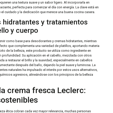
quieren una textura suave y un sabor ligero. Al incorporarla en
aciante, perfecta para comenzar el día con energía. La clave está en
e el cuidado y la dedicación que merece una buena cocina casera.
 hidratantes y tratamientos
ello y cuerpo
servir como base para desodorantes y cremas hidratantes, mientras
erfecto que complementa una variedad de platillos, aportando materia
ito de la belleza, este producto se utiliza como ingrediente en
 en profundidad. Su aplicación en el cabello, mezclada con otros
da a restaurar el brillo y la suavidad, especialmente en cabellos
mectante después del baño, dejando la piel suave y luminosa. La
entes naturales ha impulsado el interés por estos usos alternativos,
uímicos agresivos, alineándose con los principios de la belleza
la crema fresca Leclerc:
sostenibles
lleza ética cobran cada vez mayor relevancia, muchas personas