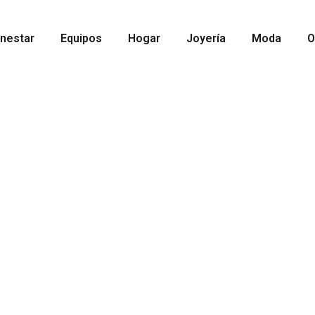
enestar
Equipos
Hogar
Joyería
Moda
O
turaleza,
sus riquezas. Entre naturaleza,
or para comprender mejor este